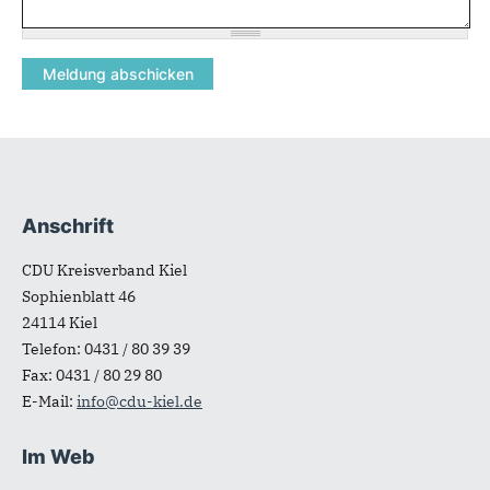
Anschrift
Fußbereich
CDU Kreisverband Kiel
Sophienblatt 46
24114
Kiel
Telefon:
0431 / 80 39 39
Fax:
0431 / 80 29 80
E-Mail:
info@cdu-kiel.de
Im Web