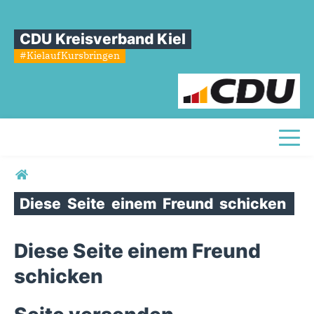
CDU Kreisverband Kiel
#KielaufKursbringen
Toggl
Sie sind hier
Diese
Seite
einem
Freund
schicken
Diese Seite einem Freund
schicken