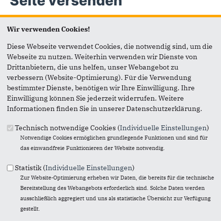
Seite versenden
Vielen Dank, dass Sie die Inhalte unserer Homepage
Wir verwenden Cookies!
weiterempfehlen.
Diese Webseite verwendet Cookies, die notwendig sind, um die
Anmerkung: Ihre E-Mail-Adresse wird benötigt um die
Webseite zu nutzen. Weiterhin verwenden wir Dienste von
Personen, denen Sie die Seite weiterempfehlen, zu
Drittanbietern, die uns helfen, unser Webangebot zu
informieren, von wem die Empfehlung kommt, und dass es
verbessern (Website-Optimierung). Für die Verwendung
kein Spam ist.
bestimmter Dienste, benötigen wir Ihre Einwilligung. Ihre
Einwilligung können Sie jederzeit widerrufen. Weitere
Das mit * gekennzeichnete Feld ist ein Pflichtfeld.
Informationen finden Sie in unserer Datenschutzerklärung.
Eigene E-Mail-Adresse
*
Technisch notwendige Cookies (
Individuelle Einstellungen
)
Notwendige Cookies ermöglichen grundlegende Funktionen und sind für
das einwandfreie Funktionieren der Website notwendig.
Eigener Name
*
Statistik (
Individuelle Einstellungen
)
Zur Website-Optimierung erheben wir Daten, die bereits für die technische
Bereitstellung des Webangebots erforderlich sind. Solche Daten werden
Senden an
*
ausschließlich aggregiert und uns als statistische Übersicht zur Verfügung
gestellt.