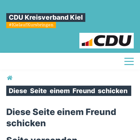
CDU Kreisverband Kiel
#KielaufKursbringen
Toggl
Sie sind hier
Diese
Seite
einem
Freund
schicken
Diese Seite einem Freund
schicken