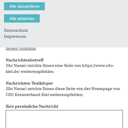
Sie können mehrere Empfänger mit Komma getrennt eingeben.
Datenschutz
Impressum
Sie leiten den folgenden Inhalt weiter
Ortsverband Mettenhof/Hasseldieksdamm wählt einstimmig
neuen Vorstand
Nachrichtenbetreff
(Ihr Name) möchte Ihnen eine Seite von https://www.cdu-
kiel.de/ weiterempfehlen
Nachrichten-Textkörper
(Ihr Name) möchte Ihnen diese Seite von der Homepage von
CDU Kreisverband Kiel weiterempfehlen.
Ihre persönliche Nachricht