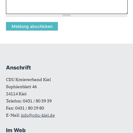
Anschrift
Fußbereich
CDU Kreisverband Kiel
Sophienblatt 46
24114
Kiel
Telefon:
0431 / 80 39 39
Fax:
0431 / 80 29 80
E-Mail:
info@cdu-kiel.de
Im Web