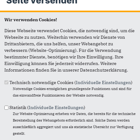
Seite versenden
Vielen Dank, dass Sie die Inhalte unserer Homepage
Wir verwenden Cookies!
weiterempfehlen.
Diese Webseite verwendet Cookies, die notwendig sind, um die
Anmerkung: Ihre E-Mail-Adresse wird benötigt um die
Webseite zu nutzen. Weiterhin verwenden wir Dienste von
Personen, denen Sie die Seite weiterempfehlen, zu
Drittanbietern, die uns helfen, unser Webangebot zu
informieren, von wem die Empfehlung kommt, und dass es
verbessern (Website-Optimierung). Für die Verwendung
kein Spam ist.
bestimmter Dienste, benötigen wir Ihre Einwilligung. Ihre
Einwilligung können Sie jederzeit widerrufen. Weitere
Das mit * gekennzeichnete Feld ist ein Pflichtfeld.
Informationen finden Sie in unserer Datenschutzerklärung.
Eigene E-Mail-Adresse
*
Technisch notwendige Cookies (
Individuelle Einstellungen
)
Notwendige Cookies ermöglichen grundlegende Funktionen und sind für
das einwandfreie Funktionieren der Website notwendig.
Eigener Name
*
Statistik (
Individuelle Einstellungen
)
Zur Website-Optimierung erheben wir Daten, die bereits für die technische
Bereitstellung des Webangebots erforderlich sind. Solche Daten werden
Senden an
*
ausschließlich aggregiert und uns als statistische Übersicht zur Verfügung
gestellt.